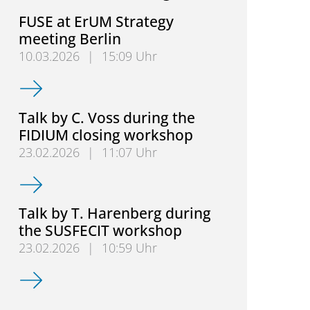
FUSE at ErUM Strategy
meeting Berlin
10.03.2026
|
15:09 Uhr
FUSE at ErUM Strategy meeting Berlin
Talk by C. Voss during the
FIDIUM closing workshop
23.02.2026
|
11:07 Uhr
Talk by C. Voss during the FIDIUM closing worksho
Talk by T. Harenberg during
the SUSFECIT workshop
23.02.2026
|
10:59 Uhr
Talk by T. Harenberg during the SUSFECIT worksho