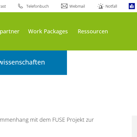
ast
Telefonbuch
Webmail
Notfall
partner
Work Packages
Ressourcen
wissenschaften
sammenhang mit dem FUSE Projekt zur