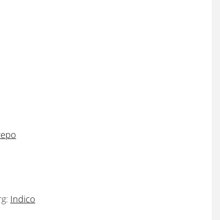
 repo
rg:
Indico